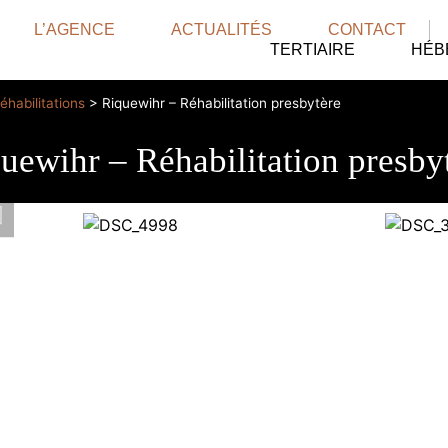
L’AGENCE
ACTUALITÉS
CONTACT
TERTIAIRE
HÉB
éhabilitations
>
Riquewihr – Réhabilitation presbytère
uewihr – Réhabilitation presby