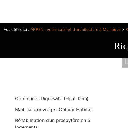
Vous êtes ici ›
ARPEN : votre cabinet d'architecture à Mulhouse
>
R
Riq
Commune : Riquewihr (Haut-Rhin)
Maîtrise d’ouvrage : Colmar Habitat
Réhabilitation d’un presbytère en 5
logements.