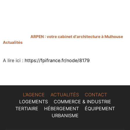
Vous êtes ici ›
ARPEN : votre cabinet d'architecture à Mulhouse
>
Actualités
>
Pyramide d’argent lauréat prix du bâtiment bas
carbone
A lire ici :
https://fpifrance.fr/node/8179
L’AGENCE
ACTUALITÉS
CONTACT
LOGEMENTS
COMMERCE & INDUSTRIE
TERTIAIRE
HÉBERGEMENT
ÉQUIPEMENT
URBANISME