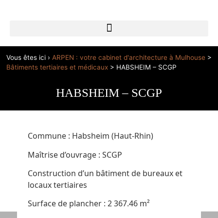
Vous êtes ici ›
ARPEN : votre cabinet d'architecture à Mulhouse
>
Bâtiments tertiaires et médicaux
>
HABSHEIM – SCGP
HABSHEIM – SCGP
Commune : Habsheim (Haut-Rhin)
Maîtrise d’ouvrage : SCGP
Construction d’un bâtiment de bureaux et
locaux tertiaires
Surface de plancher : 2 367.46 m²