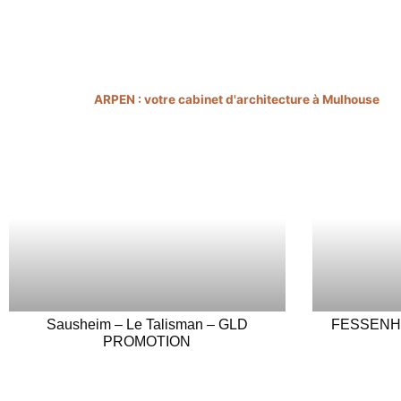
Vous êtes ici ›
ARPEN : votre cabinet d'architecture à Mulhouse
>
B
Sausheim – Le Talisman – GLD
FESSENHEI
PROMOTION